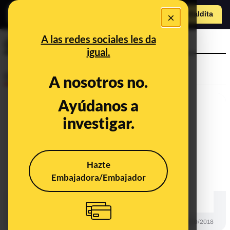
×
Hazte Maldit
a
Abrir menú
A las redes sociales les da
@Fuerza_Podemos
igual.
Desinfo
A nosotros no.
Ayúdanos a
investigar.
Hazte
Embajadora/Embajador
No, Podemos no ha propuesto
"quitarle el voto a los mayores"
DESINFO
08/10/2018