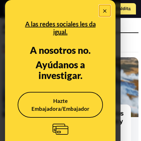
×
Hazte Maldit
o
Abrir menú
A las redes sociales les da
Asturias
igual.
Desinfo
A nosotros no.
Ayúdanos a
ALERTA
investigar.
Hazte
Embajadora/Embajador
Cuidado con el vídeo que dice que los
incendios en Lugo, Orense, Zamora y
Zaragoza de 2022 coinciden con
proyectos renovables que con la