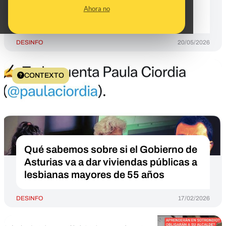
nueva ley de montes podrían salir
Ahora no
adelante
DESINFO
20/05/2026
CONTEXTO
Qué sabemos sobre si el Gobierno de
Asturias va a dar viviendas públicas a
lesbianas mayores de 55 años
DESINFO
17/02/2026