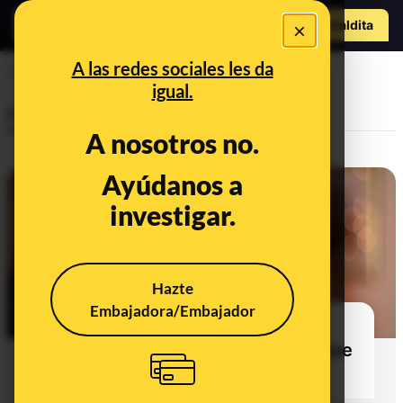
Hazte Maldit
×
o
Abrir menú
A las redes sociales les da
ansiedad
igual.
Prebunking
A nosotros no.
Ayúdanos a
investigar.
Hazte
Embajadora/Embajador
¿Por qué hay gente que siente
ansiedad o placer cuando tiene que
hacer un regalo?