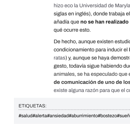
hizo eco la Universidad de Maryl
siglas en inglés), donde trabaja e
añadía que
no se han realizad
qué ocurre esto.
De hecho, aunque existen estudio
condicionamiento para inducir el 
ratas
) y, aunque se haya demostra
gesto, todavía sigue habiendo du
animales, se ha especulado que 
de comunicación de uno de los
existe alguna razón para que el c
ETIQUETAS:
#salud
#alerta
#ansiedad
#aburrimiento
#bostezo
#sueñ