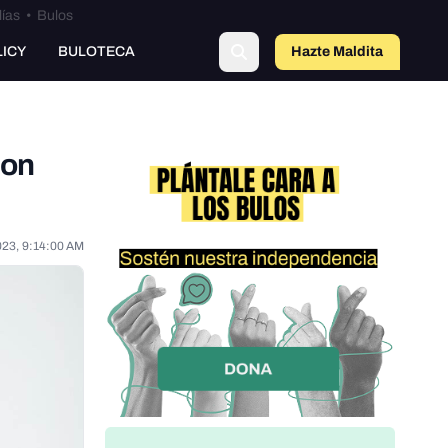
lías
•
Bulos
LICY
BULOTECA
Hazte Maldit
a
con
023, 9:14:00 AM