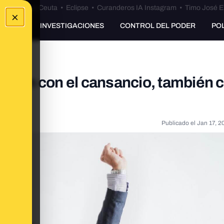
euta
•
Bulos Ceuta
•
Eclipse
•
Curanderos IA Instagram
•
Timo José E
×
UNKING
INVESTIGACIONES
CONTROL DEL PODER
PO
ionan con el cansancio, también 
Publicado el
Jan 17, 2