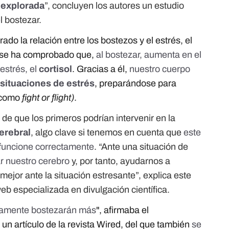
 explorada
”, concluyen los autores un estudio
el bostezar.
do la relación entre los bostezos y el estrés, el
e se ha comprobado que,
al bostezar, aumenta en el
estrés, el
cortisol
. Gracias a él,
nuestro cuerpo
 situaciones de estrés
, preparándose para
o como
fight or flight)
.
 de que los primeros podrían intervenir en la
erebral
, algo clave si tenemos en cuenta que
este
o funcione correctamente
. “Ante una situación de
ar nuestro cerebro
y, por tanto, ayudarnos a
mejor ante la situación estresante”, explica este
eb especializada en divulgación científica.
ivamente bostezarán más
", afirmaba el
 un artículo de la revista Wired, del que también
se