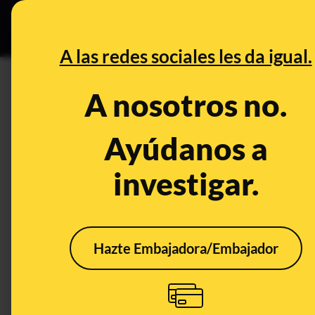
Especial C
DESINFO
PREB
A las redes sociales les da igual.
PREBUNKING
A nosotros no.
Los bostezos no solo se relac
situaciones de alerta
Ayúdanos a
investigar.
Salud
Hazte Embajadora/Embajador