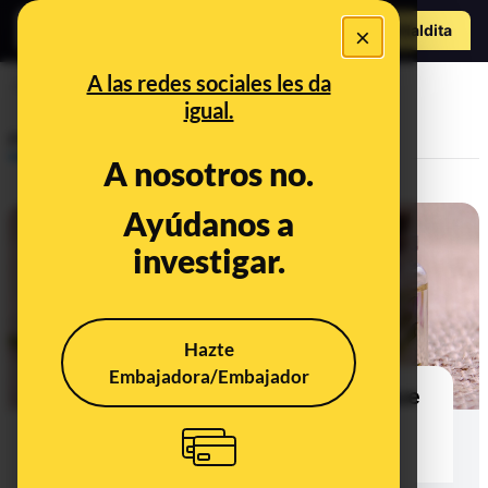
Hazte Maldit
×
a
Abrir menú
A las redes sociales les da
ansiedad
igual.
Prebunking
A nosotros no.
Ayúdanos a
investigar.
Hazte
Embajadora/Embajador
No, no hay evidencia científica que
demuestre que la aromaterapia
tiene beneficios para la salud