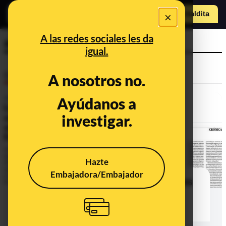
o
×
Hazte Maldit
a
Abrir menú
A las redes sociales les da
administración
igual.
Desinfo
A nosotros no.
Ayúdanos a
investigar.
Hazte
Embajadora/Embajador
Qué sabemos sobre las oposiciones
de Ángela Rodríguez ‘Pam’ a
administradora civil del Estado