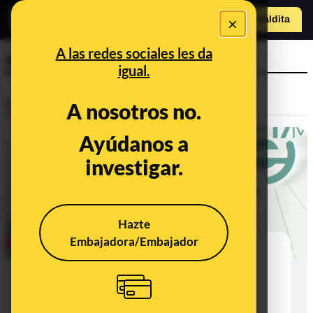
×
Hazte Maldit
a
Abrir menú
A las redes sociales les da
accidentes
igual.
Desinfo
A nosotros no.
Ayúdanos a
CONTEXTO
investigar.
Hazte
Embajadora/Embajador
Qué sabemos de que María Jesús
Montero haya llamado "accidente
laboral" a la muerte de los dos
guardias civiles en Huelva