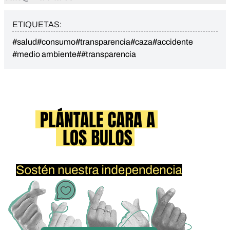
ETIQUETAS:
#salud
#consumo
#transparencia
#caza
#accidente
#medio ambiente
##transparencia