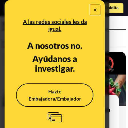
×
Hazte Maldit
o
Abrir menú
A las redes sociales les da
5G
igual.
Desinfo
A nosotros no.
Ayúdanos a
investigar.
Hazte
Embajadora/Embajador
Las desinformaciones sobre la
vacuna contra la COVID-19 del vídeo
que propone tomar rábano para
"sacar el grafeno del cuerpo"