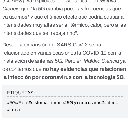
(CCARS)
, ya explicaba
en este artículo
de
Maldita
Ciencia
que "la 5G cambia poco las frecuencias que
ya usamos" y que el único efecto que podría causar a
intensidades muy altas sería "térmico, calor, pero a las
intensidades que se trabajan no".
Desde la expansión del SARS-CoV-2 se ha
relacionado en varias ocasiones la COVID-19 con la
instalación de antenas 5G. Pero en
Maldita Ciencia
ya
os contamos que
no hay evidencias que relacionen
la infección por coronavirus con la tecnología 5G
.
ETIQUETAS:
#5G
#Perú
#sistema inmune
#5G y coronavirus
#antena
#Lima