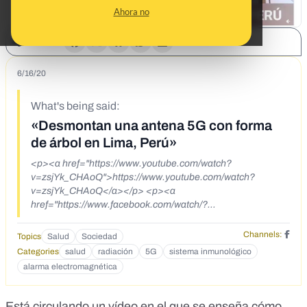
Ahora no
SHARE:
6/16/20
What's being said:
«Desmontan una antena 5G con forma
de árbol en Lima, Perú»
<p><a href="https://www.youtube.com/watch?
v=zsjYk_CHAoQ">https://www.youtube.com/watch?
v=zsjYk_CHAoQ</a></p> <p><a
href="https://www.facebook.com/watch/?
ref=search&amp;v=3281967535199545&amp;external_log
_id=6ed73341-a8e6-4fc6-bd1f-
Channels:
Topics
Salud
Sociedad
6d9600ecf995&amp;q=desmontan%20las%20antenas%20
Categories
salud
radiación
5G
sistema inmunológico
asesinas">https://www.facebook.com/watch/?
alarma electromagnética
ref=search&amp;v=3281967535199545&amp;external_log
_id=6ed73341-a8e6-4fc6-bd1f-
6d9600ecf995&amp;q=desmontan%20las%20antenas%20
Está circulando un vídeo en el que se enseña cómo