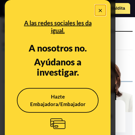
×
Hazte Maldit
a
Abrir menú
A las redes sociales les da
1995
igual.
Prebunking
A nosotros no.
Ayúdanos a
investigar.
Hazte
Embajadora/Embajador
¿Por qué no se puede decir que el
Código Penal o el delito de sedición
tienen 200 años?