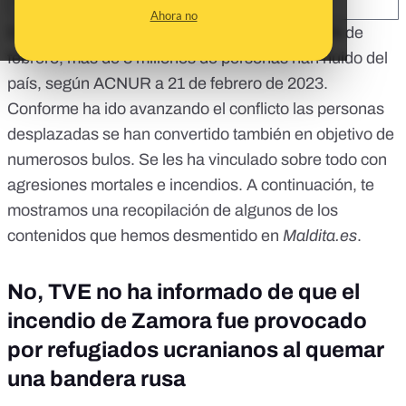
SHARE:
Ahora no
Desde que comenzó la guerra en Ucrania el 24 de
febrero, más de 8 millones de personas han huido del
país,
según ACNUR
a 21 de febrero de 2023.
Conforme ha ido avanzando el conflicto las personas
desplazadas se han convertido también en objetivo de
numerosos bulos. Se les ha vinculado sobre todo con
agresiones mortales e incendios. A continuación, te
mostramos una recopilación de algunos de los
contenidos que hemos desmentido en
Maldita.es
.
No, TVE no ha informado de que el
incendio de Zamora fue provocado
por refugiados ucranianos al quemar
una bandera rusa