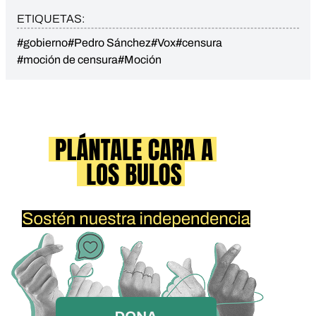
ETIQUETAS:
#gobierno
#Pedro Sánchez
#Vox
#censura
#moción de censura
#Moción