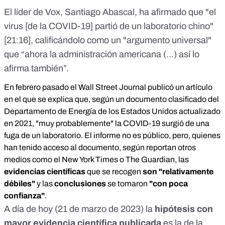
El líder de Vox, Santiago Abascal, ha afirmado que "el
virus [de la COVID-19] partió de un laboratorio chino"
[
21:16
], calificándolo como un "argumento universal"
que “ahora la administración americana (...) así lo
afirma también”.
En febrero pasado el Wall Street Journal
publicó un artículo
en el que se explica que, según un documento clasificado del
Departamento de Energía de los Estados Unidos actualizado
en 2021, "muy probablemente" la COVID-19 surgió de una
fuga de un laboratorio. El informe no es público, pero, quienes
han tenido acceso al documento, según reportan otros
medios como el
New York Times
o
The Guardian
, las
evidencias científicas
que se recogen
son "relativamente
débiles"
y las
conclusiones
se tomaron
"con poca
confianza"
.
A día de hoy (21 de marzo de 2023) la
hipótesis con
mayor evidencia científica publicada
es la de la