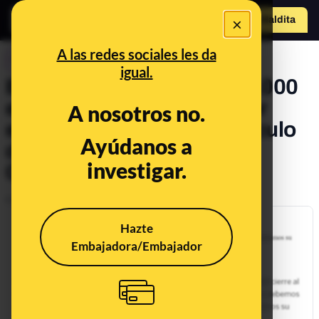
×
Hazte Maldit
o
Abrir menú
A las redes sociales les da
CONTROL DEL PODER
igual.
El PSOE madrileño pagó 1.000
euros a un ex alto cargo por
A nosotros no.
escribir discursos y un artículo
Ayúdanos a
de opinión firmados por
investigar.
Causapié
Publicado el
Feb 27, 2020, 12:03:00 PM
Hazte
Embajadora/Embajador