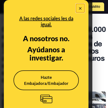
×
Hazte Maldit
o
Abrir menú
A las redes sociales les da
CONTROL DEL PODER
igual.
Ciudadanos destinó casi 19.000
euros, la cuarta parte de sus
A nosotros no.
gastos municipales, en más de
Ayúdanos a
1.600 carreras de taxis en dos
investigar.
años y medio y casi 1.700 euros
en cafés y almuerzos con
empresas y medios de
Hazte
comunicación
Embajadora/Embajador
Publicado el
Feb 27, 2020, 3:45:43 PM