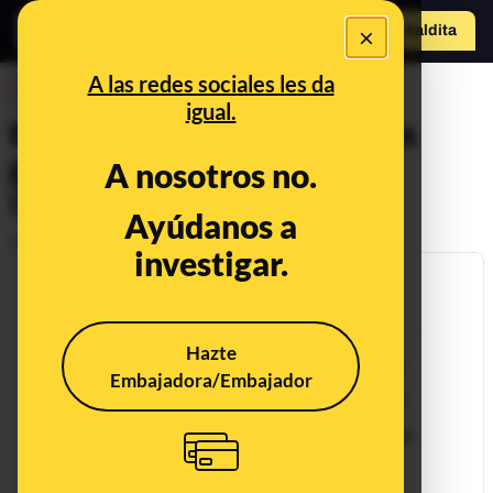
×
o
Hazte Maldit
a
Abrir menú
A las redes sociales les da
DESINFO
igual.
Bulos y datos sobre la renta
garantizada de ciudadanía
A nosotros no.
(RGC) de Cataluña
Ayúdanos a
Publicado el
Feb 8, 2019, 8:14:09 AM
investigar.
Hazte
Embajadora/Embajador