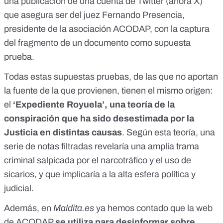
una publicación de una
cuenta
de Twitter (ahora X)
que asegura ser del juez Fernando Presencia,
presidente de la asociación
ACODAP
, con la captura
del fragmento de un documento como supuesta
prueba.
Todas estas supuestas pruebas, de las que no aportan
la fuente de la que provienen, tienen el mismo origen:
el
‘
Expediente Royuela
’, una teoría de la
conspiración que ha sido desestimada por la
Justicia en distintas causas
. Según esta teoría, una
serie de notas filtradas revelaría una amplia trama
criminal salpicada por el narcotráfico y el uso de
sicarios, y que implicaría a la alta esfera política y
judicial.
Además, en
Maldita.es
ya hemos contado que la web
de ACODAP
se utiliza
para desinformar sobre