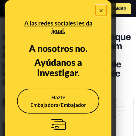
×
Hazte Maldit
o
Abrir menú
A las redes sociales les da
DESINFO
igual.
La teoría de la conspiración que
acusa al magistrado Joaquim
A nosotros no.
Bosch de tener cuentas en
Ayúdanos a
paraísos fiscales: es parte de
investigar.
los montajes del ‘Expediente
Royuela’
Publicado el
Dec 18, 2024, 11:21:05 AM
Hazte
Embajadora/Embajador