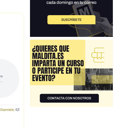
re
s…
Channels: