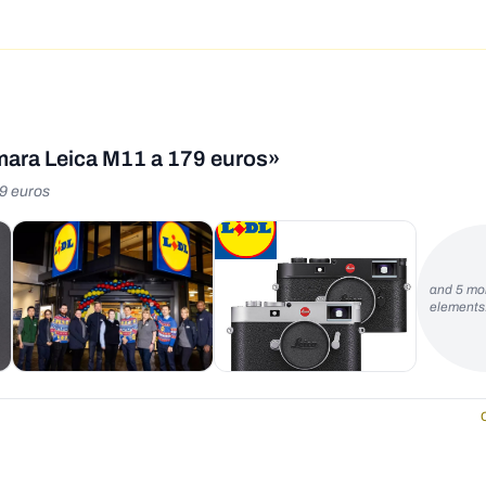
ámara Leica M11 a 179 euros»
79 euros
and 5 mo
element