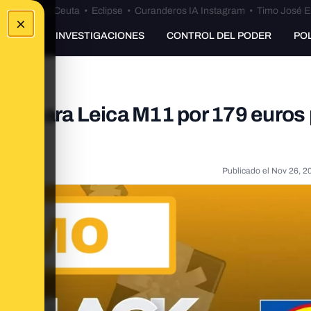
euta
•
Bulos Ceuta
•
Eclipse
•
Curanderos IA Instagram
•
Timo José E
×
UNKING
INVESTIGACIONES
CONTROL DEL PODER
PO
a cámara Leica M11 por 179 euros 
Publicado el
Nov 26, 2