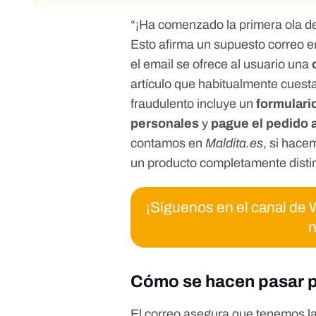
“¡Ha comenzado la primera ola 
Esto afirma un supuesto correo 
el email se ofrece al usuario una
artículo que habitualmente
cuesta
fraudulento incluye un
formulari
personales
y
pague el pedido
contamos en
Maldita.es
, si hac
un producto completamente disti
¡Síguenos en el canal d
n
Cómo se hacen pasar po
El correo asegura que tenemos la