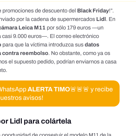
de promociones de descuento del
Black Friday
!”.
enviado por la cadena de supermercados
Lidl
. En
cámara Leica M11
por sólo 179 euros —un
 casi 9.000 euros
—. El correo electrónico
o
para que la víctima introduzca sus
datos
a contra reembolso
. No obstante, como ya os
emos
el supuesto pedido, podrían enviarnos a casa
nto
.
e WhatsApp
ALERTA TIMO
🚨🚨🚨 y recibe
uestros avisos!
r Lidl para colártela
 oportunidad de conseguir el modelo M11 de la