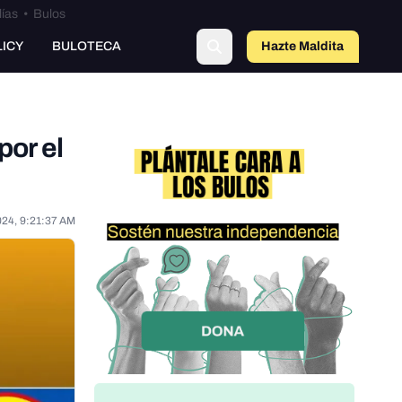
lías
•
Bulos
LICY
BULOTECA
Hazte Maldit
o
por el
024, 9:21:37 AM