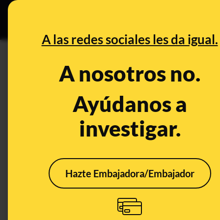
Especial C
DESINFO
PREB
A las redes sociales les da igual.
Black Friday
A nosotros no.
Desinfo
Ayúdanos a
investigar.
FALSO
Hazte Embajadora/Embajador
Cuidado con esta web
Blac
que ofrece una pistola
frau