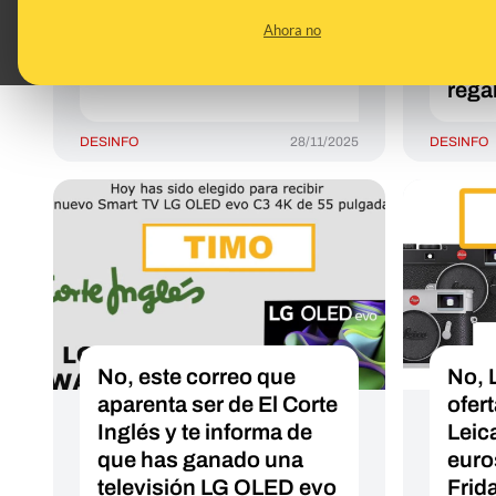
de soldar a mitad de
roba
Ahora no
precio por el Black
pers
Friday
con 
rega
DESINFO
28/11/2025
DESINFO
No, este correo que
No, 
aparenta ser de El Corte
ofer
Inglés y te informa de
Leic
que has ganado una
euro
televisión LG OLED evo
Frid