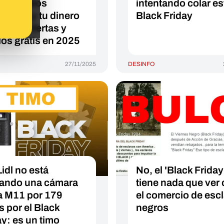
r tus datos
intentando colar es
onales y tu dinero
Black Friday
falsas ofertas y
los gratis en 2025
27/11/2025
DESINFO
Lidl no está
No, el 'Black Friday
tando una cámara
tiene nada que ver
a M11 por 179
el comercio de esc
s por el Black
negros
ay: es un timo