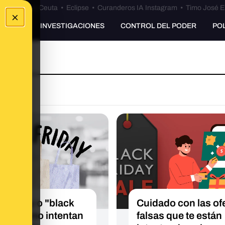
euta
•
Bulos Ceuta
•
Eclipse
•
Curanderos IA Instagram
•
Timo José E
×
UNKING
INVESTIGACIONES
CONTROL DEL PODER
PO
k Friday o "black
Cuidado con las of
de": cómo intentan
falsas que te están