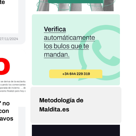
te
27/11/2024
Metodología de
' no
Maldita.es
 con
lavos