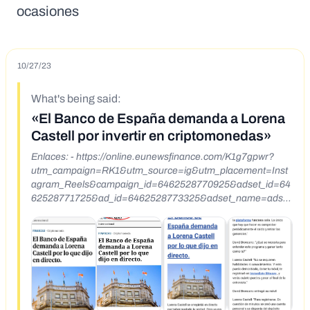
ocasiones
10/27/23
What's being said:
«El Banco de España demanda a Lorena
Castell por invertir en criptomonedas»
Enlaces: - https://online.eunewsfinance.com/K1g7gpwr?
utm_campaign=RK1&utm_source=ig&utm_placement=Inst
agram_Reels&campaign_id=6462528770925&adset_id=64
62528771725&ad_id=6462528773325&adset_name=adset
1+45&ad_name=1&fbclid=PAAaYGXUSbSXMpurw2Jl1y7-
Smbqewy4m9vFDFhdBOcQfkNPmuOYvqo41cmXc_aem_A
XSHN-
t81h8k8STYlMbQN_EHeBX6xylpjZRr0NUrPGoqmbSGayws
VMsrzILrV5rQfeHuaIyaONe4QJQ3LQswPbK9&external_br
owser_redirect=true -
https://05.elmunndo.com/9hmFqgGD?
fbclid=IwAR0mogCNLgiyuKhFNQHV9YGy0ggl3mTnvPlbPs