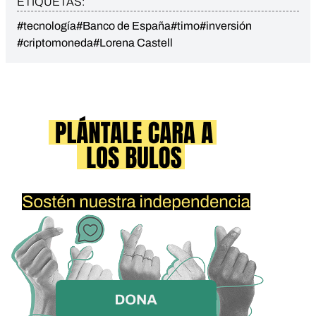
ETIQUETAS:
#tecnología
#Banco de España
#timo
#inversión
#criptomoneda
#Lorena Castell