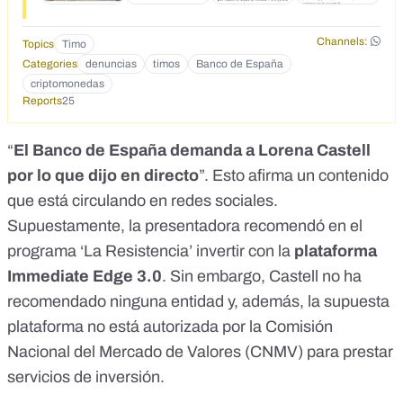
9hiIm9ksBAMo_DQLoZ-RI -
https://profitways.club/index.php?
Channels:
Topics
Timo
FBpixel=727352585564853&ad_id=120200158607670686
Categories
denuncias
timos
Banco de España
&ad_name=lor11&adset_name=ES+-
criptomonedas
+lorenka+new_1&campaign_name=DUYTAN+21%2F9+-
Reports
25
+026_ES+-
+lorenka+new_1611&fbclid=PAAabefQ1QO4K81F-
8QklML_fTeEw8mq0RmD7Jvx_4VedxTiLsslG1ZneQnnU_ae
“
El Banco de España demanda a Lorena Castell
m_AZthITMX494Ze5YQ7oOK9MeL_fRbfQfHm7sGsDO9W
por lo que dijo en directo
”. Esto afirma un contenido
0HvapdJGOTU1ASn1bxVcUwR74OLRXZsOkDR1_rHV5yKs
Lui&fbevent=Lead&keyword=lorenka&placement=Instagra
que está circulando en redes sociales.
m_Feed&products=5Zo4vkUbOmNXZJ4inWEl&site_source
Supuestamente, la presentadora recomendó en el
_name=ig&tokenAPI=EAAHndyj5UpYBANRdMUso7Tx2T3
programa ‘La Resistencia’ invertir con la
plataforma
A4c8FB003AQtV57ktbZBTWUOCgee01bDloeYPhcYJvvJPj
yR6LqRHhMzYZASKuDZBgJSLClIKVDJNWQVmFjGiWUpy
Immediate Edge 3.0
. Sin embargo, Castell no ha
Gi4JpohNNZB6HG5UDbPHxFKVLK0a3wIW4YXi728ZB8Kf
recomendado ninguna entidad y, además, la supuesta
VgECMeFhVCBdZAJjEzdrGNu -
https://lp.constantcontactpages.com/cu/TI40OT3/gurudestin
plataforma no está autorizada por la
Comisión
ation
Nacional del Mercado de Valores (CNMV)
para prestar
servicios de inversión.