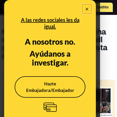
×
Hazte Maldit
o
Abrir menú
A las redes sociales les da
DESINFO
igual.
No, el Banco de España no ha
demandado a Lorena Castell
A nosotros no.
por recomendar una supuesta
Ayúdanos a
plataforma de inversión
investigar.
Timo
Tecnología
Publicado el
Jun 25, 2024, 9:13:00 AM
Actualizado el
Oct 17, 2024, 11:03:00 AM
Hazte
Embajadora/Embajador