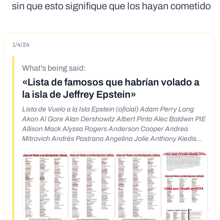
sin que esto signifique que los hayan cometido
1/4/24
What's being said:
«Lista de famosos que habrían volado a
la isla de Jeffrey Epstein»
Lista de Vuelo a la Isla Epstein (oficial) Adam Perry Lang
Akon Al Gore Alan Dershowitz Albert Pinto Alec Baldwin PIE
Allison Mack Alyssa Rogers Anderson Cooper Andrea
Mitrovich Andrés Pastrana Angelina Jolie Anthony Kiedis
Anthony Weiner Barack Obama Ben Affleck Bernie Bernie
Sanders Beyoncé Beyoncé Dill Bill Clinton Bill Ga Bill Gates
Bob Saget (deceased) Bruce Willis Casey Wasserman
Callum Hudson-Odoi Céline Dion Charles Barkley Charlie
Sheen Charlize Theron Chelsea Handler Cher Chris Tucker
Chris Wagner Chrissy Teigen Cyndi Lauper Claire Hazel
Courteney Cox Courtney Love Demi Moore Dan Schneider
David Koch David Spade David Yarovesky Dolores