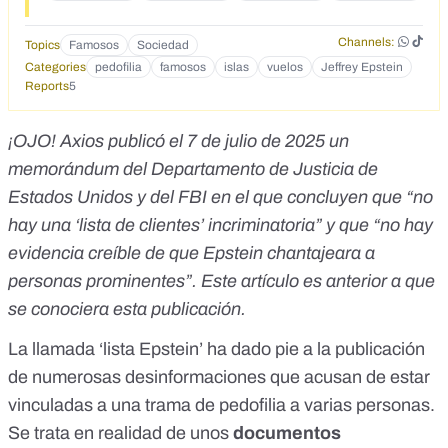
Zorreguieta Donovan Mitchell Doug Band Drew Barrymore
14 Ed Buck Eu buck Ed Tuttle Ehud Barak Ellen DeGeneres
Channels:
Topics
Famosos
Sociedad
Ellan Ellen Spencer Emmy Tayler Fleur Perry Lang Francis
Categories
pedofilia
famosos
islas
vuelos
Jeffrey Epstein
X. Suarez Freya Wissing Gary Roxburgh (pilot) George
Reports
5
Clooney Ghislaine Maxwell Glenn Dubin Greg Holbert
(deceased) Gwen Stefani Gwendolyn Beck Hank Coller
(pilot) Heather Mann Heidi Klum Henry Rosovsky Hillary
¡OJO!
Axios publicó el 7 de julio de 2025
un
Clinton James Franco James Gunn Jean-Luc Brunel
memorándum del Departamento de Justicia de
(deceased) Jean-Michel Gathy Jeffrey Jones (deceased)
Estados Unidos y del FBI en el que concluyen que “no
Jim Carrey Carrey Jim Jimmy Kimmel Jox Joe Biden Joe
Pagano Joe Pagano Cusack John John Legend John
hay una
‘lista de clientes’ incriminatoria”
y que “no hay
Podesta John Travolta Joy Behar Juan Pablo Molyneux
evidencia creíble de que Epstein chantajeara a
Juliette Bryant Justin Roiland Justin Trudeau Kathy Griffin
Katy Katy Perry Kelly Spam Kevin Spacey Kirsten Gillibrand
personas prominentes”. Este artículo es anterior a que
Krist Kristy Rogers (deceased) Lady Gaga Larry Summers
se conociera esta publicación.
Larry Visoski (pilot) Laura Z. Wasserman Lawrence M.
Krauss Linda Pinto Lisa Summers Lynn Forester de
La llamada
‘lista Epstein’
ha dado pie a la publicación
Rothchild Mados Madonna Mandy Ellison (assistant) Marc
de numerosas desinformaciones que acusan de estar
Collins-Rector Marina Abramović V Mark Epstein Mark Lloyd
Eminem Melinda Luntz Meryl Streep Michelle Obama
vinculadas a una trama de pedofilia a varias personas.
Michelle Wolf Mikel Arteta Miley Cyrus Nadine Dorries Naomi
Se trata en realidad de unos
documentos
Campbell Naomi Watts Natalie Blachon de Perrier Nicole