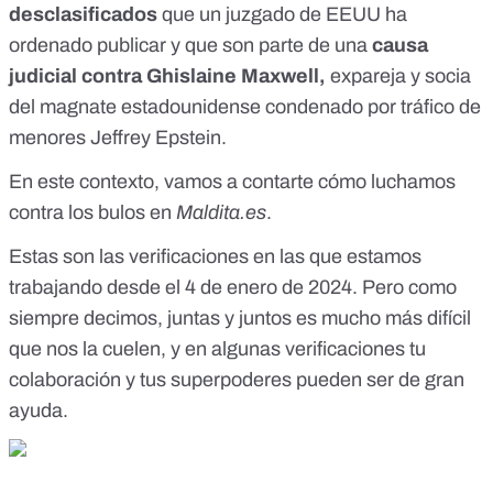
Junkermann Olga Kurylenko Oliver Sacks Oprah Orlando
desclasificados
que un juzgado de EEUU
ha
Bloom Paris Hilton Patton Oswalt m Paul Mellon Paula
ordenado publicar y que son parte de una
causa
Epstein (deceased) Paula Hala Peter P. Marino eter P.
judicial contra Ghislaine Maxwell,
Pharrel Williams Prince Andrew Prince Charles Quentin
expareja y socia
Tarantino Rachel Maddow Rainn Wilson Ralph Ellison Ray
del magnate estadounidense condenado por tráfico de
Barzana (pilot) Ricardo Ricardo Legorreta Vilchis Rihanna
menores Jeffrey Epstein.
Rita Wilson Rob Reiner Robert DeNiro Robert Downey Jr.
Rodney E. Slater Ronald Burkle Rudy Gobert Sander Burger
En este contexto, vamos a contarte cómo luchamos
Sarah Kellen (assistant) Sarah Silverman Seth Green Jay 7
Jay Z Shelley Harrison Shelley Lewis Sophie Biddle-Hakim
contra los bulos en
Maldita.es
.
(2) Sophie Sophie Trudeau Stephen Collins Stephen Colbert
CAS Steven Spielberg Steven By Steven Tyler Svetlana
Estas son las verificaciones en las que estamos
Glazunova C Teala Teala Davies T Tiffany Gramza TAM L
trabajando desde el 4 de enero de 2024. Pero como
Tom Hanks Deitsber Tom Pritzker Tyler Grasham
siempre decimos, juntas y juntos es mucho más difícil
(deceased) Victor Salva Wanda Sykes Whoopi Goldberg
https://www.documentcloud.org/documents/6250471-
que nos la cuelen, y en algunas verificaciones tu
Epstein-Docs?s=08 Ο Τρας51na44 =
colaboración y
tus superpoderes
pueden ser de gran
ayuda.