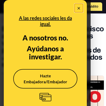
×
Hazte Maldit
o
Abrir menú
A las redes sociales les da
DESINFO
igual.
El bulo de que el papa Francisco
aparece "mencionado varias
A nosotros no.
veces" relacionado con la
Ayúdanos a
pedofilia en los documentos de
investigar.
Jeffrey Epstein desclasificados
el 3, 4 y 5 de enero
Publicado el
Jan 10, 2024, 3:13:20 PM
Hazte
Embajadora/Embajador