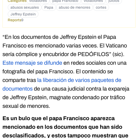
Categories
violadores
papa Francisco
violaciones
juicios
abusos sexuales
Papa
abuso de menores
cortes
Jeffrey Epstein
Reports
9
“En los documentos de Jeffrey Epstein el Papa
Francisco es mencionado varias veces. El Vaticano
sería cómplice y encubridor de PEDÓFILOS” (sic).
Este mensaje se difunde
en redes sociales con una
fotografía del papa Francisco. El contenido se
comparte tras
la liberación de varios paquetes de
documentos
de una causa judicial contra la expareja
de Jeffrey Epstein, magnate condenado por tráfico
sexual de menores.
Es un bulo que el papa Francisco aparezca
mencionado en los documentos que han sido
desclasificados, y estos tampoco muestran que