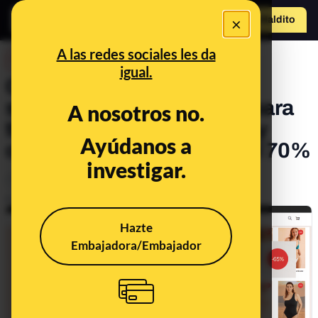
×
Hazte Maldit
o
Abrir menú
A las redes sociales les da
DESINFO
igual.
Cuidado con la web que
suplanta a Women’secret para
A nosotros no.
timarte: copian su imagen y
Ayúdanos a
ofrecen rebajas de hasta el 70%
investigar.
Timo
Delitos
Publicado el
Sep 15, 2023, 12:08:14 PM
Hazte
Embajadora/Embajador