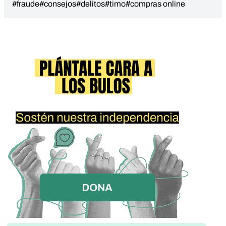
#fraude
#consejos
#delitos
#timo
#compras online