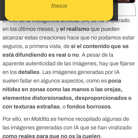
Ahora no
SHARE:
El uso de la inteligencia artificial (IA) se ha disparado
en los últimos meses, y
el realismo
que pueden
alcanzar estas creaciones hace que
no podamos estar
seguros, a primera vista, de
si el contenido que se
está difundiendo es real o no
. A pesar de la
aparente autenticidad de las imágenes, hay que fijarse
en los
detalles
. Las
imágenes generadas por IA
suelen fallar en algunos aspectos
, como es
poca
nitidez en zonas como las manos o las orejas,
elementos distorsionados, desproporcionados o
con texturas extrañas
, o
fondos borrosos
.
Por ello, en
Maldita.es
hemos recopilado algunas de
las imágenes generadas con IA que se han viralizado
como reales para que no os la cuelen
.