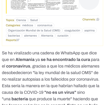
no es más que "Coagulación intravascular generalizada"
(trombosis).<br><br>&nbsp; Y la forma de afrontarlo, es
decir, su tratamiento, son "antibióticos, antiinflamatorios y
anticoagulantes".&nbsp; Primero de todo - ASPIRINA.
Channels:
Topics
Ciencia
Salud
<br>&nbsp; Esta sensacional noticia para todo el mundo fue
Categories
médicos
coronavirus
preparada por médicos alemanes a través de la autopsia de
Organización Mundial de la Salud (OMS)
coagulación
aspirina
cadáveres producida por Covid-19.<br><br>&nbsp;
bacterias
alemanes
Alemania
curación
"Además, según los patólogos alemanes, la ventilación
Reports
37
mecánica y las unidades de cuidados intensivos nunca
fueron necesarias".<br><br>&nbsp; ?Secchas en Alemania
inició un cambio de protocolos, * QUIÉN identificó y eliminó
Se ha viralizado una cadena de WhatsApp que dice
la pandemia mundial ALEMANIA CALL *.<br>&nbsp; El
que en
Alemania
ya
se ha encontrado la cura
para
medicamento ya se conocía, pero la OMS no informó a los
chinos al respecto. * Para la OMS, es solo un
el
coronavirus
, gracias a que los médicos alemanes
NEGOCIO.&nbsp; *<br><br>&nbsp; Fuente: ALEMANIA,
desobedecieron "la ley mundial de la salud OMS" de
Ministerio de Salud.<br>&nbsp; COMPARTE QUE TODO EL
no realizar autopsias a los fallecidos por coronavirus.
MUNDO SABE QUE MATAMOS Y MATAMOS A NUESTROS
MAYORES !!!&nbsp; @ evelacurardelcovid19<br>&nbsp;*
Esta sería la manera en la que habrían hallado que la
Ansiedad *<br>&nbsp; Transmítelo a tu familia, a todos los
causa de la COVID-19
"no es un virus"
sino
vecinos, conocidos, amigos, compañeros, compañeros ...
etc ... y a su entorno en general ...<br>&nbsp; Covid-19 ...
"una
bacteria
que produce la muerte" haciendo que
no es un virus, como nos hicieron creer.&nbsp; Es una