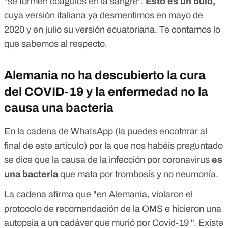
"se formen coágulos en la sangre".
Esto es un bulo,
bacteria ... que, amplificada por la radiación
cuya versión italiana ya desmentimos en mayo de
electromagnética 5G, provoca inflamación e hipoxia.<br>
<br>&nbsp; Ahora deberá hacer lo siguiente:<br>&nbsp;
2020
y en julio
su versión ecuatoriana
. Te contamos lo
Tome aspirina 100 mg y apronax o paracetamol ...
que sabemos al respecto.
<br>&nbsp; ¿Por qué?&nbsp; ... * porque se ha
demostrado que Covid-19 espesa la sangre al estimular a
una persona a desarrollar trombosis.&nbsp; Porque la
Alemania no ha descubierto la cura
sangre no está saturada de oxígeno.&nbsp; La sangre se
espesa, su flujo en el corazón y los pulmones se ralentiza, la
del COVID-19 y la enfermedad no la
persona no puede respirar y muere rápidamente. *
causa una bacteria
<br>&nbsp; En Alemania, violaron el protocolo de
recomendación de la OMS e hicieron una autopsia a un
cadáver que murió por Covid-19 ... abrieron el cuerpo,
En la cadena de WhatsApp (la puedes encotnrar al
brazos, piernas y otras partes del cuerpo y se dieron cuenta
final de este artículo) por la que nos habéis preguntado
que había sangre dilatada y coagulada en las venas, todas
las venas y arterias estaban llenas de coágulos de
se dice que la causa de la infección por coronavirus
es
sangre.&nbsp; interfiriendo con el flujo normal de sangre,
una bacteria
que mata por trombosis y no neumonía.
llevando oxígeno a todos los órganos, principalmente al
cerebro, corazón y pulmones, y el paciente finalmente
La cadena afirma que "en Alemania, violaron el
muere,<br>&nbsp; Conociendo ya este diagnóstico, el
protocolo de recomendación de la OMS e hicieron una
Ministerio de Salud alemán cambió de inmediato los
protocolos de tratamiento para Covid-19 ... y comenzó a
autopsia a un cadáver que murió por Covid-19 ". Existe
prescribir 100 mg de aspirina y apronax a sus pacientes