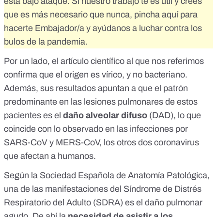
está bajo ataque. Si nuestro trabajo te es útil y crees
que es más necesario que nunca,
pincha aquí para
hacerte Embajador/a
y ayúdanos a luchar contra los
bulos de la pandemia.
Por un lado, el artículo científico
al que nos referimos
confirma que el origen es vírico, y no bacteriano.
Además, sus resultados apuntan a que el patrón
predominante en las lesiones pulmonares de estos
pacientes es el
daño alveolar difuso
(DAD), lo que
coincide con lo observado en las infecciones por
SARS-CoV y MERS-CoV, los otros dos coronavirus
que afectan a humanos.
Según la
Sociedad Española de Anatomía Patológica
,
una de las manifestaciones del Síndrome de Distrés
Respiratorio del Adulto (SDRA) es el daño pulmonar
agudo. De ahí la
necesidad de asistir a los