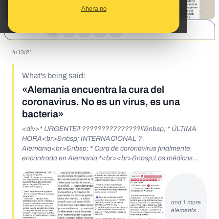
Ahora no
SHARE:
4/13/21
What's being said:
«Alemania encuentra la cura del
coronavirus. No es un virus, es una
bacteria»
<div>* URGENTE‼️ ???????????????‼️&nbsp; * ÚLTIMA
HORA<br>&nbsp; INTERNACIONAL ?
Alemania<br>&nbsp; * Cura de coronavirus finalmente
encontrada en Alemania *<br><br>&nbsp;Los médicos
alemanes no obedecieron la ley de salud global de la OMS,
que exige enérgicamente no hacer autopsias en las muertes
por coronavirus, y encontraron que esto NO es un VIRUS,
sino una BACTERIA que causa la muerte.&nbsp; Conduce a
and 1 more
la formación de coágulos de sangre y la muerte del paciente.
elements…
<br><br>&nbsp;Alemania derrota al llamado Covid-19, que