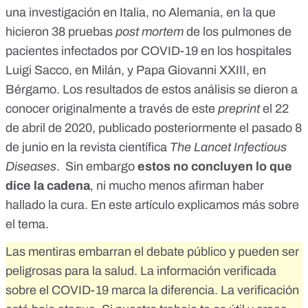
una investigación en Italia, no Alemania, en la que
infectados ... el resultado: los pacientes comenzaron a
recuperarse y aparecieron mejoras.&nbsp; El Ministerio de
hicieron 38 pruebas
post mortem
de los pulmones de
Salud liberó y envió a más de 14.000 pacientes a casa en un
pacientes infectados por COVID-19 en los hospitales
día.<br>&nbsp; URGENTE: Comparta esta información y
Luigi Sacco, en Milán, y Papa Giovanni XXIII, en
hágala disponible públicamente de inmediato.&nbsp; En
nuestro país, la OMS nos mintió con esta pandemia.&nbsp;
Bérgamo. Los resultados de estos análisis se dieron a
Todos los días nuestro presidente dice que estos son datos y
conocer originalmente a través de
este
preprint
el 22
estadísticas.&nbsp; ¡Por no proporcionar esta información
para salvar a los ciudadanos, será amenazado por las élites!
de abril de 2020, publicado posteriormente el pasado 8
...<br>&nbsp;Sabemos que todos los gobiernos del mundo
de junio
en la revista científica
The Lancet Infectious
están obligados a cumplir con las recomendaciones de la
Diseases
. Sin embargo
estos no concluyen lo que
OMS, pero Alemania ha roto la norma ... ahora la
OMS.&nbsp; ... habrá demandas en todo el mundo - por
dice la cadena
, ni mucho menos afirman haber
encubrir tantas muertes y el colapso de las economías de
hallado la cura.
En este artículo explicamos más sobre
muchos países alrededor del mundo ... y todos entenderán
por qué se emitió la orden de enterrar inmediatamente los
el tema
.
cuerpos sin autopsia ... y marcarlos como altamente
contaminantes.&nbsp; ..<br>&nbsp; Está en nuestro poder
Las mentiras embarran el debate público y pueden ser
soportar la verdad y esperar salvar muchas vidas ... *<br>
peligrosas para la salud. La información verificada
<br>&nbsp; DISTRIBUIR URGENTEMENTE! EN TODAS
sobre el COVID-19 marca la diferencia. La verificación
LAS REDES !!!!&nbsp; * Por eso funciona el gel
antibacteriano y el dióxido de cloro ...</div>