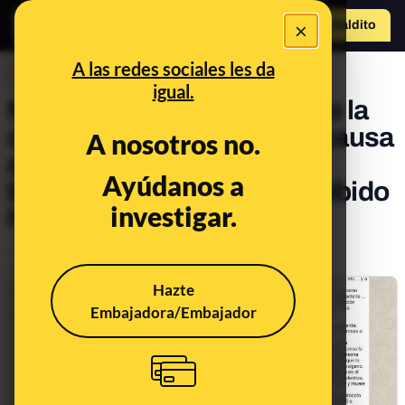
×
Hazte Maldit
o
Abrir menú
A las redes sociales les da
DESINFO
igual.
Ni Alemania ha descubierto la
cura del coronavirus, ni la causa
A nosotros no.
de la enfermedad es una
Ayúdanos a
bacteria, ni la OMS ha prohibido
investigar.
hacer autopsias
Publicado el
Apr 13, 2021, 12:49:52 PM
Actualizado el
Jan 30, 2023, 10:45:00 AM
Hazte
Embajadora/Embajador