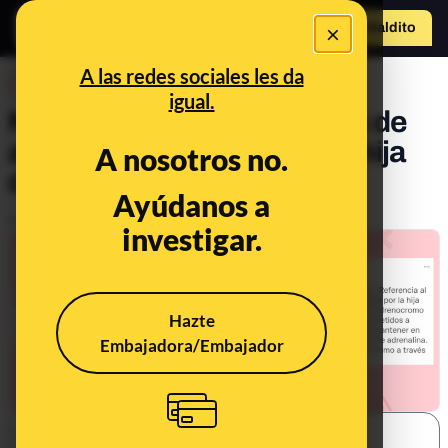
×
Hazte Maldit
o
Abrir menú
A las redes sociales les da
DESINFO
igual.
No, esta foto de “una dosis de
adrenocromo” no es de la hija
A nosotros no.
de Obama
Ayúdanos a
Publicado el
Dec 27, 2022, 3:04:48 PM
investigar.
Hazte
Embajadora/Embajador
SHARE: