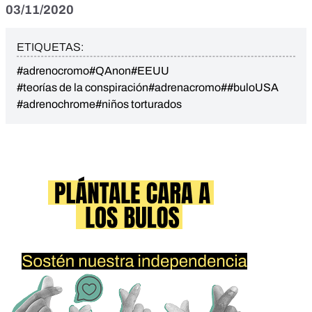
03/11/2020
ETIQUETAS:
#adrenocromo
#QAnon
#EEUU
#teorías de la conspiración
#adrenacromo
##buloUSA
#adrenochrome
#niños torturados