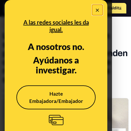
×
Hazte Maldit
o
Abrir menú
A las redes sociales les da
DESINFO
igual.
La teoría de la conspiración
sobre el adrenocromo:
A nosotros no.
partidarios de QAnon defienden
Ayúdanos a
que esta droga se extrae de
investigar.
niños torturados en túneles
subterráneos
Publicado el
Nov 3, 2020, 11:13:00 AM
Hazte
Actualizado el
Jun 23, 2022, 10:39:00 AM
Embajadora/Embajador