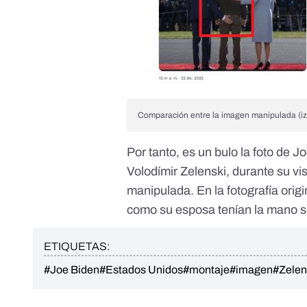
Comparación entre la imagen manipulada (izq
Por tanto, es un bulo la foto de J
Volodímir Zelenski, durante su vi
manipulada. En la fotografía origi
como su esposa tenían la mano so
ETIQUETAS:
#Joe Biden
#Estados Unidos
#montaje
#imagen
#Zelen