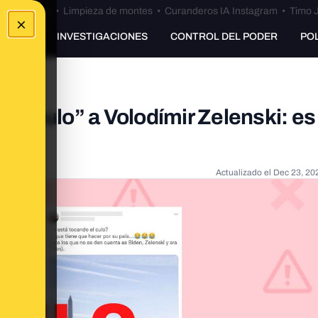
Bulos Ceuta
•
Limpieza de montes
•
Curanderos IA Instagram
•
Timo J
×
UNKING
INVESTIGACIONES
CONTROL DEL PODER
PO
 el culo” a Volodímir Zelenski: es
Actualizado el
Dec 23, 20