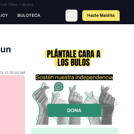
osé Elías
•
Bulos
LICY
BULOTECA
Hazte Maldit
o
 un
22, 11:00:00 AM