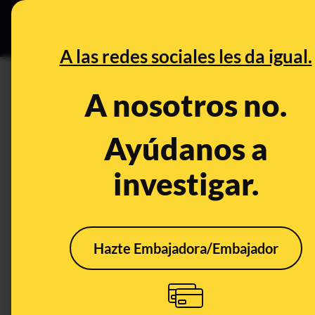
Grupos Ceuta
•
DESINFO
PREB
A las redes sociales les da igual.
DESINFO
A nosotros no.
No, Joe Biden no “le ha tocado
montaje
Ayúdanos a
investigar.
Publicado el
Dec 23, 2022, 11:00:00 AM
Hazte Embajadora/Embajador