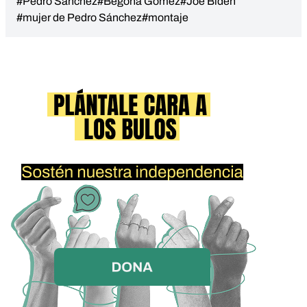
#Pedro Sánchez
#Begoña Gómez
#Joe Biden
#mujer de Pedro Sánchez
#montaje