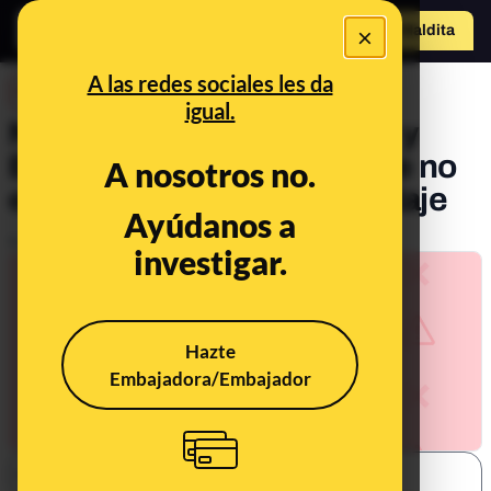
×
Hazte Maldit
o
Abrir menú
A las redes sociales les da
DESINFO
igual.
No, esta foto de Joe Biden y
Begoña Gómez besándose no
A nosotros no.
es real: se trata de un montaje
Ayúdanos a
Publicado el
Jul 14, 2022, 12:21:45 PM
investigar.
Hazte
Embajadora/Embajador
SHARE: