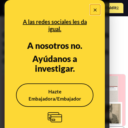
×
Hazte Maldit
o
Abrir menú
A las redes sociales les da
DESINFO
igual.
Cuidado con los contenidos
satíricos, de humor e
A nosotros no.
inventados que se difunden
Ayúdanos a
como reales
investigar.
Publicado el
Apr 15, 2021, 10:44:00 AM
Hazte
Embajadora/Embajador