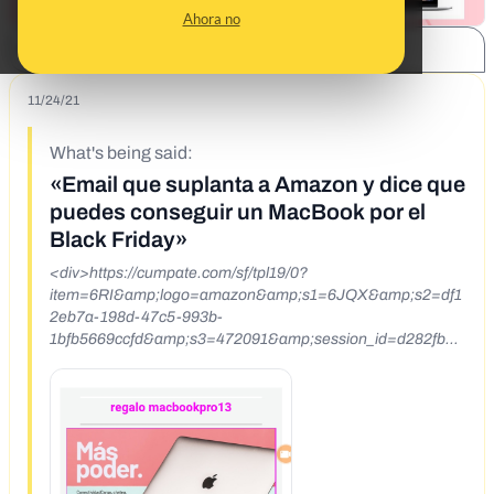
Ahora no
SHARE:
11/24/21
What's being said:
«Email que suplanta a Amazon y dice que
puedes conseguir un MacBook por el
Black Friday»
<div>https://cumpate.com/sf/tpl19/0?
item=6RI&amp;logo=amazon&amp;s1=6JQX&amp;s2=df1
2eb7a-198d-47c5-993b-
1bfb5669ccfd&amp;s3=472091&amp;session_id=d282fb80
-1efc-4172-87f3-a886d9e24e86<br><br>Phishing que
suplanta a Amazon por el Black Friday</div>