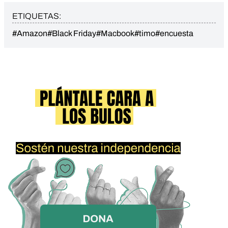
ETIQUETAS:
#Amazon
#Black Friday
#Macbook
#timo
#encuesta