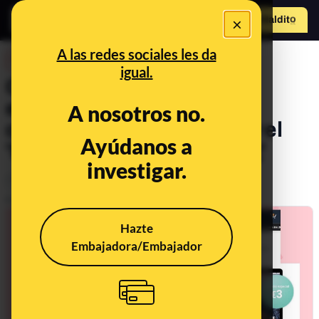
×
Hazte Maldit
o
Abrir menú
A las redes sociales les da
DESINFO
igual.
Cuidado con la supuesta
encuesta de Amazon para
A nosotros no.
conseguir un MacBook por el
Ayúdanos a
'Black Friday': es 'phishing'
investigar.
Timo
Publicado el
Nov 24, 2021, 5:11:31 PM
Hazte
Embajadora/Embajador