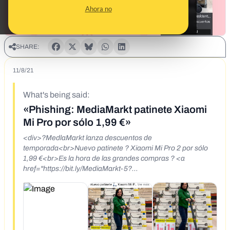
Ahora no
SHARE:
11/8/21
What's being said:
«Phishing: MediaMarkt patinete Xiaomi
Mi Pro por sólo 1,99 €»
<div>?MedlaMarkt lanza descuentos de
temporada<br>Nuevo patinete ? Xiaomi Mi Pro 2 por sólo
1,99 €<br>Es la hora de las grandes compras ? <a
href="https://bit.ly/MediaMarkt-5?
fbclid=IwAR1siw09kKmFIfI2QsYLoNDIYLdKVs3ZTNix3XoS
WS5AJW5oKab6wK2ksRk">https://bit.ly/MediaMarkt-5</a>
</div>