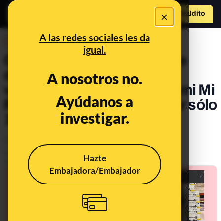
×
Hazte Maldit
o
Abrir menú
A las redes sociales les da
DESINFO
igual.
Cuidado con el anuncio que
dice que MediaMarkt está
A nosotros no.
vendiendo el patinete Xiaomi Mi
Ayúdanos a
Pro 2 este Black Friday "por sólo
investigar.
1,99€": es 'phishing'
Timo
Publicado el
Nov 8, 2021, 11:45:46 AM
Hazte
Actualizado el
Nov 24, 2021, 1:26:00 PM
Embajadora/Embajador