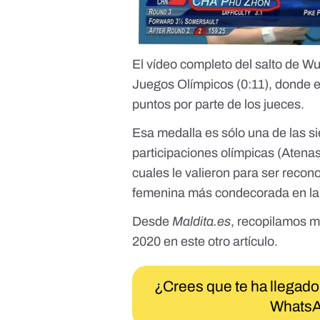
El vídeo completo del salto de W
Juegos Olímpicos
(0:11), donde ex
puntos por parte de los jueces.
Esa medalla es sólo una de las si
participaciones olímpicas (Atena
cuales le valieron para ser recon
femenina más condecorada en la hi
Desde
Maldita.es
, recopilamos m
2020 en este otro artículo
.
¿Crees que te ha llegado
WhatsA