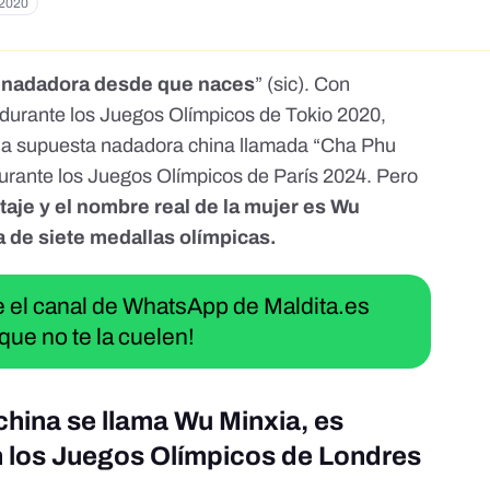
 2020
r nadadora desde que naces
” (sic). Con
, durante los Juegos Olímpicos de Tokio 2020,
una supuesta nadadora china llamada “Cha Phu
urante los Juegos Olímpicos de París 2024. Pero
taje y el nombre real de la mujer es Wu
 de siete medallas olímpicas.
ue el canal de WhatsApp de Maldita.es
que no te la cuelen!
china se llama Wu Minxia, es
en los Juegos Olímpicos de Londres