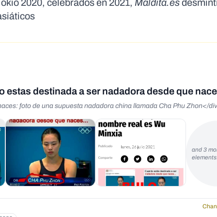
Tokio 2020, celebrados en 2021,
Maldita.es
desminti
asiáticos
 estas destinada a ser nadadora desde que nac
naces: foto de una supuesta nadadora china llamada Cha Phu Zhon</di
and 3 mo
element
Chan