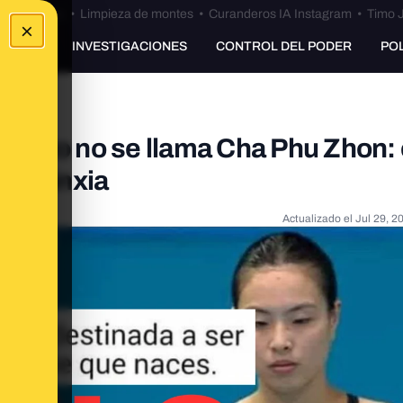
Bulos Ceuta
•
Limpieza de montes
•
Curanderos IA Instagram
•
Timo J
×
UNKING
INVESTIGACIONES
CONTROL DEL PODER
PO
ta foto no se llama Cha Phu Zhon:
Wu Minxia
Actualizado el
Jul 29, 2