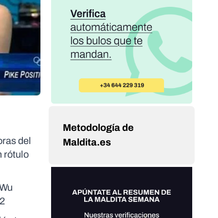
Metodología de
oras del
Maldita.es
 rótulo
 Wu
12