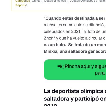
Categories
China
juegos olímpicos
Juegos Olímpicos de Tokio
Reports
9
“
Cuando estás destinada a se
mensajes como
este
se difundió
celebrados en 2021, la foto de 
Zhon” y que
ha vuelto a circular
d
es un bulo. Se trata de un mon
Minxia, una saltadora ganadora
📲 ¡Pincha aquí y sig
para 
La deportista olímpica 
saltadora y participó 