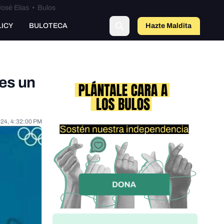
osé Elías
•
Bulos
LICY
BULOTECA
Hazte Maldit
a
 es un
024, 4:32:00 PM