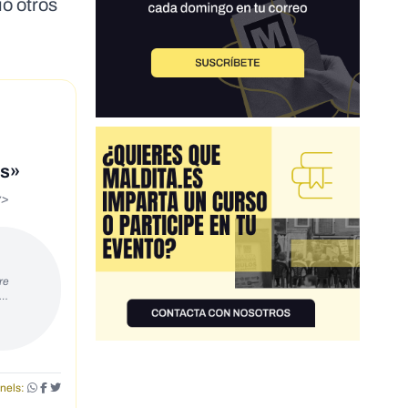
ó otros
es»
v>
re
s…
nels: