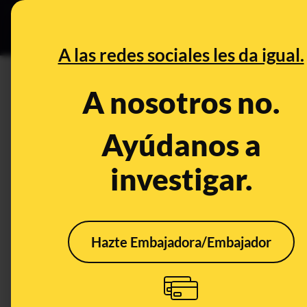
Grupos Ceuta
•
DESINFO
PREB
A las redes sociales les da igual.
DESINFO
A nosotros no.
No, la "nadadora" china de es
montaje y su nombre real es 
Ayúdanos a
investigar.
Publicado el
Jul 26, 2021, 1:03:10 PM
Hazte Embajadora/Embajador