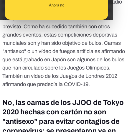
Este 23 de julio llega la antorcha olímpica al Estadio
Ahora no
Olímpico de Tokio, inaugurando así los Juegos
Olímpicos de Tokio 2020 un año después de lo
previsto. Como ha sucedido también con otros
grandes eventos, estas competiciones deportivas
mundiales son y han sido objetivo de bulos. Camas
"antisexo" o un vídeo de fuegos artificiales afirmando
que está grabado en Japón son algunos de los bulos
que han circulado sobre los Juegos Olímpicos.
También un vídeo de los Juegos de Londres 2012
afirmando que predecía la COVID-19.
No, las camas de los JJOO de Tokyo
2020 hechas con cartón no son
"antisexo" para evitar contagios de
coronavirus: se presentaron ya en