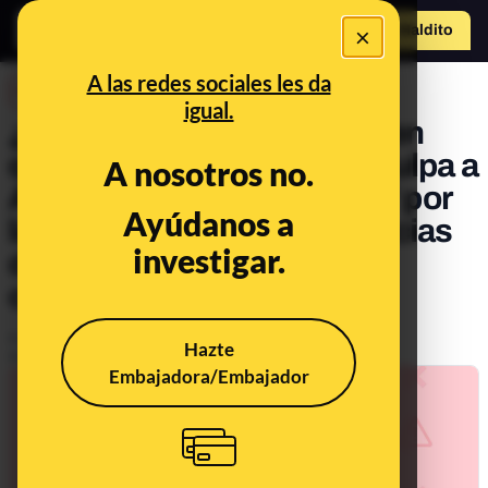
×
Hazte Maldit
o
Abrir menú
A las redes sociales les da
DESINFO
igual.
¿Qué sabemos de la imagen
que dice que una juez 'exculpa a
A nosotros no.
Ayuso' y 'señala a Iglesias' por
Ayúdanos a
las muertes en las residencias
investigar.
durante la pandemia de
coronavirus?
Publicado el
May 5, 2021, 4:33:52 PM
Hazte
Actualizado el
May 30, 2025, 1:55:00 PM
Embajadora/Embajador