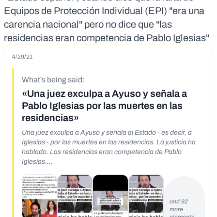
Equipos de Protección Individual (EPI) "era una
carencia nacional" pero no dice que "las
residencias eran competencia de Pablo Iglesias"
4/29/21
What's being said:
«Una juez exculpa a Ayuso y señala a
Pablo Iglesias por las muertes en las
residencias»
Una juez exculpa a Ayuso y señala al Estado - es decir, a
Iglesias - por las muertes en las residencias. La justicia ha
hablado. Las residencias eran competencia de Pablo
Iglesias.
https://www.periodistadigital.com/politica/20200915/jueza-
exculpa-ayuso-causa-panico-moncloa-senala-muertes-
sanchez-iglesias-noticia-689404365487/
https://www.facebook.com/lanaciondigital1es/posts/651366
and 92
more
245516192 La justicia da la razón a Ayuso: la exculpa de las