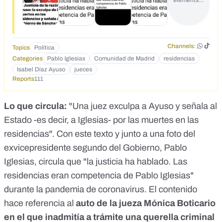
elements…
muertes en las residencias y señala al Gobierno de Sánchez
Channels:
Topics
Política
Categories
Pablo Iglesias
Comunidad de Madrid
residencias
Isabel Díaz Ayuso
jueces
Reports
111
Lo que circula:
"Una juez exculpa a Ayuso y señala al
Estado -es decir, a Iglesias- por las muertes en las
residencias". Con este texto y junto a una foto del
exvicepresidente segundo del Gobierno, Pablo
Iglesias, circula que "la justicia ha hablado. Las
residencias eran competencia de Pablo Iglesias"
durante la pandemia de coronavirus. El contenido
hace referencia al
auto de la jueza Mónica Boticario
en el que inadmitía a trámite una querella criminal