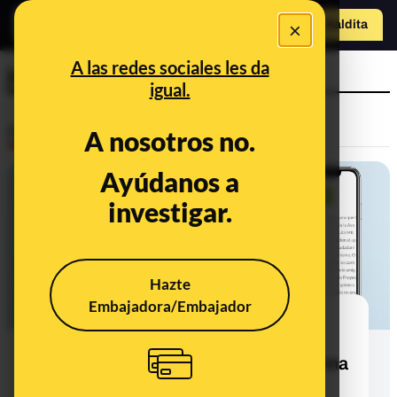
×
Hazte Maldit
a
Abrir menú
A las redes sociales les da
jueza
igual.
Desinfo
A nosotros no.
Ayúdanos a
CONTEXTO
investigar.
Hazte
Embajadora/Embajador
Qué sabemos de la supuesta
asociación "Mil y una Togas" y la
"recogida de firmas" contra la reforma
de la ley judicial: no consta como