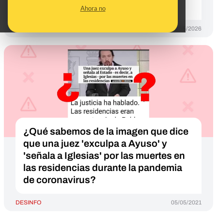
asociación profesional judicial
Ahora no
DESINFO
21/05/2026
¿Qué sabemos de la imagen que dice
que una juez 'exculpa a Ayuso' y
'señala a Iglesias' por las muertes en
las residencias durante la pandemia
de coronavirus?
DESINFO
05/05/2021