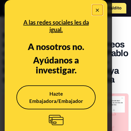
×
Hazte Maldit
o
Abrir menú
A las redes sociales les da
DESINFO
igual.
No hay pruebas de que la
imagen del escáner de Correos
A nosotros no.
con los sobres enviados a Pablo
Ayúdanos a
Iglesias, Fernando Grande-
investigar.
Marlaska y María Gámez haya
sido superpuesta o sea falsa
Publicado el
Apr 30, 2021, 10:05:45 AM
Hazte
Embajadora/Embajador