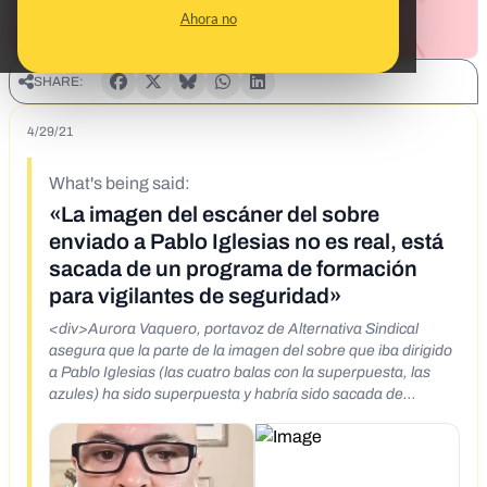
Ahora no
SHARE:
4/29/21
What's being said:
«La imagen del escáner del sobre
enviado a Pablo Iglesias no es real, está
sacada de un programa de formación
para vigilantes de seguridad»
<div>Aurora Vaquero, portavoz de Alternativa Sindical
asegura que la parte de la imagen del sobre que iba dirigido
a Pablo Iglesias (las cuatro balas con la superpuesta, las
azules) ha sido superpuesta y habría sido sacada de
programas de entrenamiento de trabajadores de Correos en
el aeropuerto.<br><br>No pone en cuestión que se haya
recibido la carta pero la imagen "adolece de deficiencias".
Dice que lo ha cotejado con otros compañeros que han