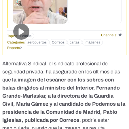
hecho cursos de formación.&nbsp;<br>
<br>https://www.cope.es/trecetv/programas/el-
cascabel/amp/noticias/imagen-del-escaner-que-registro-
las-balas-correos-podria-estar-manipulada-segun-
alternativa-sindical-20210429_1262972<br><br></div>
Channels:
Topics
Política
Categories
aeropuertos
Correos
cartas
imágenes
Reports
2
Alternativa Sindical, el sindicato profesional de
seguridad privada, ha asegurado en los últimos días
que
la imagen del escáner con los sobres con
balas
dirigidos al ministro del Interior, Fernando
Grande-Marlaska; a la directora de la Guardia
Civil, María Gámez y al candidato de Podemos a la
presidencia de la Comunidad de Madrid, Pablo
Iglesias, publicada por Correos
, podría estar
manipulada, puesto que la imagen les resulta