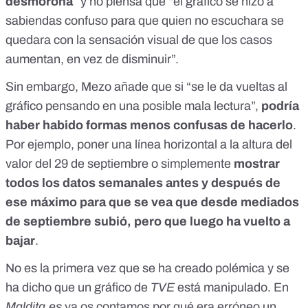
desmorona
” y no piensa que “el gráfico se hizo a
sabiendas confuso para que quien no escuchara se
quedara con la sensación visual de que los casos
aumentan, en vez de disminuir”.
Sin embargo, Mezo añade que si “se le da vueltas al
gráfico pensando en una posible mala lectura”,
podría
haber habido formas menos confusas de hacerlo
.
Por ejemplo, poner una línea horizontal a la altura del
valor del 29 de septiembre o simplemente
mostrar
todos los datos semanales antes y después de
ese máximo para que se vea que desde mediados
de septiembre subió, pero que luego ha vuelto a
bajar
.
No es la primera vez que se ha creado polémica y se
ha dicho que un gráfico de
TVE
está manipulado. En
Maldita.es
ya os contamos
por qué era erróneo un