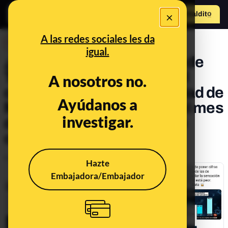
×
Hazte Maldit
o
Abrir menú
A las redes sociales les da
DESINFO
igual.
¿Qué sabemos del gráfico de
TVE sobre la incidencia del
A nosotros no.
coronavirus en la Comunidad de
Ayúdanos a
Madrid en el que aparece el mes
investigar.
de septiembre después de
octubre?
Publicado el
Oct 27, 2020, 10:53:03 AM
Hazte
Embajadora/Embajador