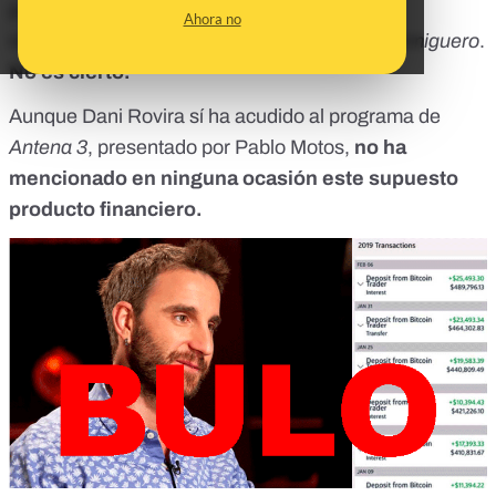
pasar por un artículo de
El Mundo
habría
Ahora no
recomendado invertir en Bitcoin Pro en
El Hormiguero
.
No es cierto.
Aunque Dani Rovira sí ha acudido al programa de
Antena 3
, presentado por Pablo Motos,
no ha
mencionado en ninguna ocasión este supuesto
producto financiero.