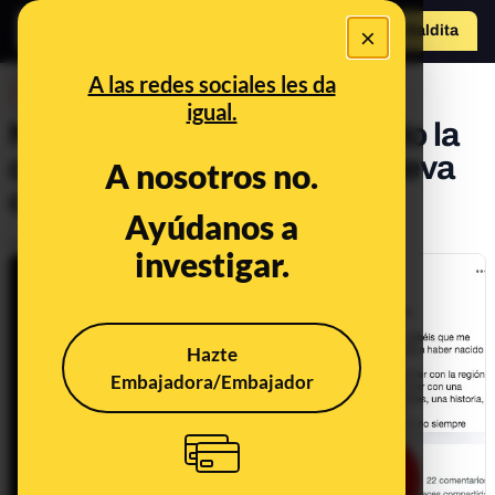
×
Hazte Maldit
a
Abrir menú
A las redes sociales les da
DESINFO
igual.
No, Julia Otero no ha escrito la
carta sobre Cataluña que lleva
A nosotros no.
circulando desde 2012
Ayúdanos a
Publicado el
Nov 9, 2019, 5:31:44 PM
investigar.
Hazte
Embajadora/Embajador