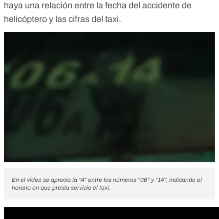
haya una relación entre la fecha del accidente de
helicóptero y las cifras del taxi.
En el vídeo se aprecia la “A” entre los números “06” y “14”, indicando el
horario en que presta servicio el taxi.