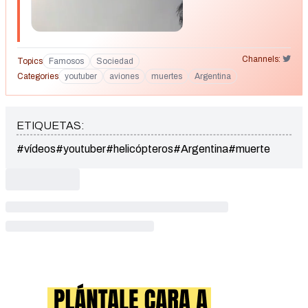
Channels:
Topics
Famosos
Sociedad
Categories
youtuber
aviones
muertes
Argentina
ETIQUETAS:
#vídeos
#youtuber
#helicópteros
#Argentina
#muerte