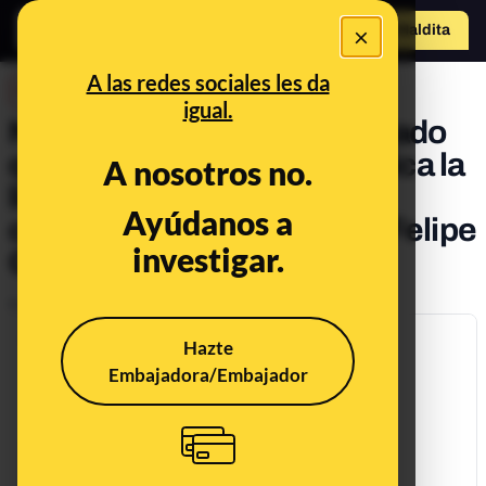
×
Hazte Maldit
a
Abrir menú
A las redes sociales les da
DESINFO
igual.
No, Vozpópuli no ha publicado
que Sánchez no haga pública la
A nosotros no.
lista de la amnistía fiscal al
Ayúdanos a
conocer que en ella están Felipe
investigar.
González y Josep Borrell
Publicado el
Jul 30, 2018, 10:38:00 AM
Hazte
Embajadora/Embajador