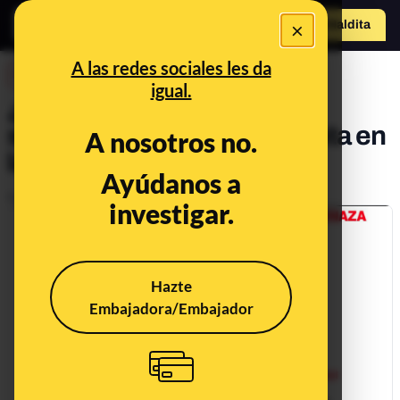
×
o
Hazte Maldit
a
Abrir menú
A las redes sociales les da
DESINFO
igual.
¿Qué sabemos sobre la
supuesta amenaza terrorista en
A nosotros no.
las Islas Canarias?
Ayúdanos a
Publicado el
Jul 18, 2018, 7:06:00 PM
investigar.
Hazte
Embajadora/Embajador