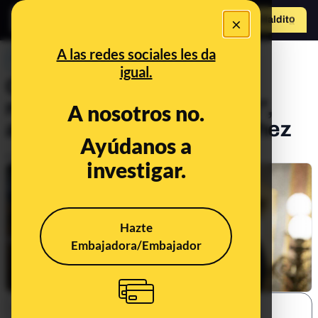
×
Hazte Maldit
o
Abrir menú
A las redes sociales les da
PREBUNKING
igual.
Claves del "plan de
regeneración democrática",
A nosotros no.
anunciado por Pedro Sánchez
Ayúdanos a
Publicado el
Jul 17, 2024, 2:30:25 PM
investigar.
Hazte
Embajadora/Embajador
SHARE: