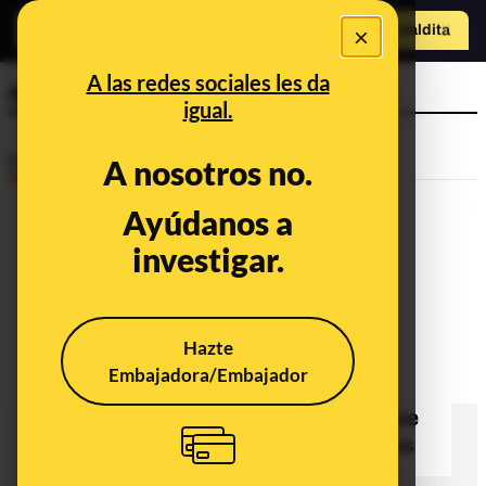
×
Hazte Maldit
o
Abrir menú
A las redes sociales les da
encuesta electoral
igual.
Desinfo
A nosotros no.
Ayúdanos a
investigar.
Hazte
Embajadora/Embajador
La falsa encuesta electoral de la
inventada empresa 'JP Logística' que
da la victoria al PP por el coronavirus