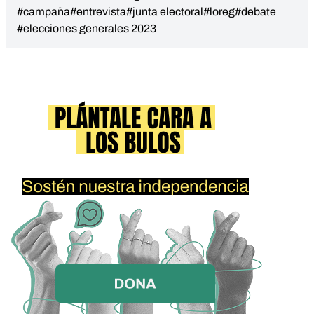
#campaña
#entrevista
#junta electoral
#loreg
#debate
#elecciones generales 2023