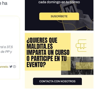
e ha
al a 37,5
nnels: