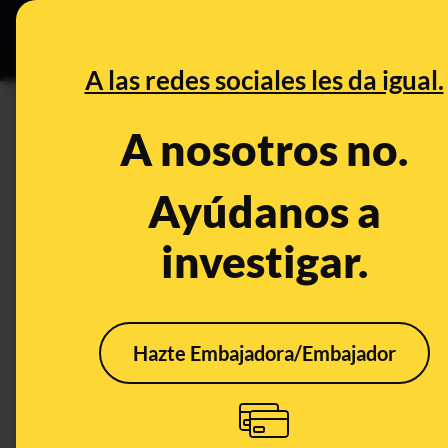
Especial Ceuta
•
DESINFO
PREB
A las redes sociales les da igual.
PREBUNKING
A nosotros no.
El Congreso no ha aprobado la
febrero: se ha votado a favor d
Ayúdanos a
tema
investigar.
Publicado el
Feb 26, 2024, 12:22:48 PM
Hazte Embajadora/Embajador