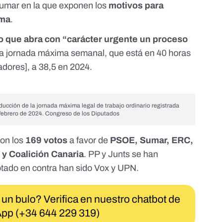
Sumar
en la que exponen los
motivos para
ima
.
o que abra con “carácter urgente un proceso
la jornada máxima semanal, que está en 40 horas
jadores
], a 38,5 en 2024.
educción de la jornada máxima legal de trabajo ordinario registrada
 febrero de 2024. Congreso de los Diputados
on los
169 votos
a favor de
PSOE, Sumar, ERC,
y Coalición Canaria
. PP y Junts se han
otado en contra han sido Vox y UPN.
 un bulo? Verifica en nuestro chatbot de
pp (+34 644 229 319)