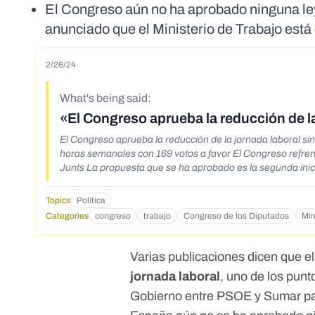
El Congreso aún no ha aprobado ninguna ley 
anunciado que el Ministerio de Trabajo est
2/26/24
What's being said:
«El Congreso aprueba la reducción de la
El Congreso aprueba la reducción de la jornada laboral sin
horas semanales con 169 votos a favor El Congreso refrenda reducir la jornada laboral con el voto en contra de Vox y la abstención de PP y
Junts La propuesta que se ha aprobado es la segunda inic
Topics
Política
Categories
congreso
trabajo
Congreso de los Diputados
Min
Varias
publicaciones
dicen que e
jornada laboral
, uno de los punt
Gobierno entre PSOE y Sumar
pa