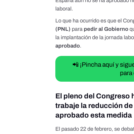
España aún no se ha aprobado nin
laboral.
Lo que ha ocurrido es que el Co
(PNL)
para
pedir al Gobierno
qu
la implantación de la jornada lab
aprobado
.
📲 ¡Pincha aquí y sig
para 
El pleno del Congreso 
trabaje la reducción de
aprobado esta medida
El pasado 22 de febrero,
se debat