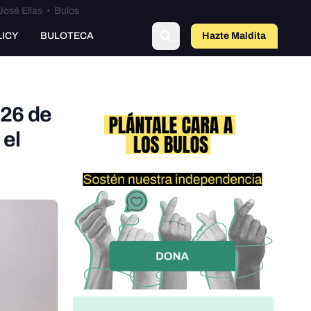
José Elías
•
Bulos
LICY
BULOTECA
Hazte Maldit
o
 26 de
 el