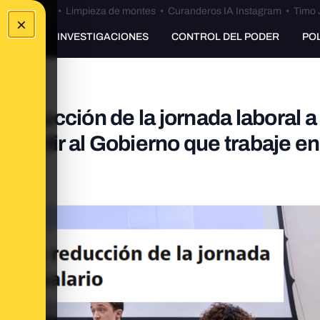
Bulos Ceuta
•
Limpieza de montes
•
Curanderos IA Instagram
•
Timo 
×
UNKING
INVESTIGACIONES
CONTROL DEL PODER
PO
 reducción de la jornada laboral a
e pedir al Gobierno que trabaje en