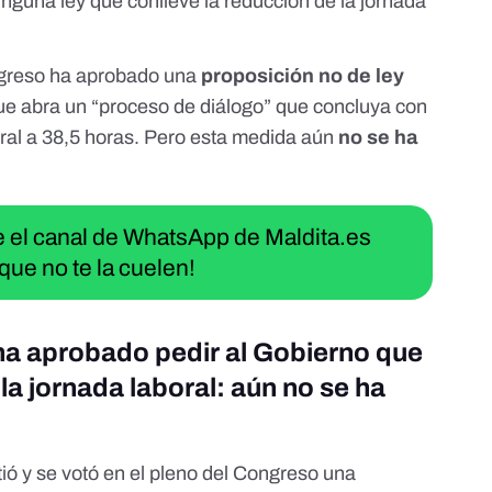
guna ley que conlleve la reducción de la jornada
ngreso ha aprobado una
proposición no de ley
e abra un “proceso de diálogo” que concluya con
oral a 38,5 horas. Pero esta medida aún
no se ha
ue el canal de WhatsApp de Maldita.es
que no te la cuelen!
ha aprobado pedir al Gobierno que
 la jornada laboral: aún no se ha
ió y se votó en el pleno del Congreso
una