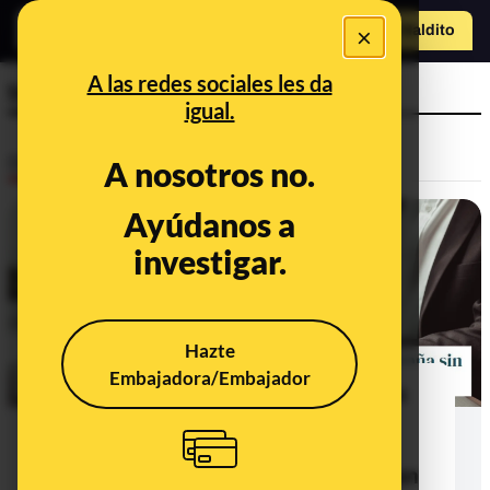
×
Hazte Maldit
o
Abrir menú
A las redes sociales les da
trabajo
igual.
Desinfo
A nosotros no.
Ayúdanos a
CONTEXTO
investigar.
Hazte
Embajadora/Embajador
La afirmación de que "el 58% de los
inmigrantes viven en España sin
trabajar": el porcentaje incluye a
menores de 16 años que no están en