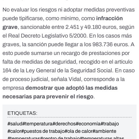
No evaluar los riesgos ni adoptar medidas preventivas
puede tipificarse, como mínimo, como
infracción
grave
, sancionable entre 2.451 y 49.180 euros, según
el
Real Decreto Legislativo 5/2000
. En los casos más
graves, la sanción puede llegar a los 983.736 euros. A
esto puede sumarse un recargo de prestaciones por
falta de medidas de seguridad, recogido en el
artículo
164 de la Ley General de la Seguridad Social
. En caso
de proceso judicial, señala Vidal, corresponde a la
empresa
demostrar que adoptó las medidas
necesarias para prevenir el riesgo
.
ETIQUETAS:
#salud
#temperatura
#derechos
#economía
#trabajo
#calor
#puestos de trabajo
#ola de calor
#ambiente
#temperaturas
#centro de trabajo
#temperaturas altas